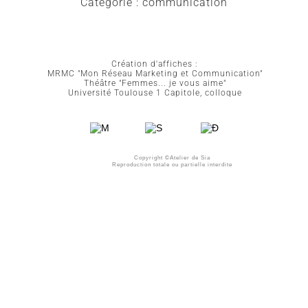
Catégorie : communication
Création d'affiches :
MRMC "Mon Réseau Marketing et Communication"
Théâtre "Femmes... je vous aime"
Université Toulouse 1 Capitole, colloque
Copyright ©Atelier de Sia
Reproduction totale ou partielle interdite