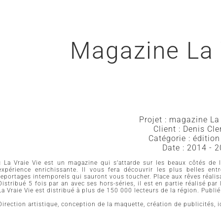
Magazine La 
Projet : magazine La
Client : Denis Cl
Catégorie : éditio
Date : 2014 - 
« La Vraie Vie est un magazine qui s’attarde sur les beaux côtés de l
expérience enrichissante. Il vous fera découvrir les plus belles ent
reportages intemporels qui sauront vous toucher. Place aux rêves réalis
Distribué 5 fois par an avec ses hors-séries, il est en partie réalisé pa
La Vraie Vie est distribué à plus de 150 000 lecteurs de la région. Pu
Direction artistique, conception de la maquette, création de publicités,