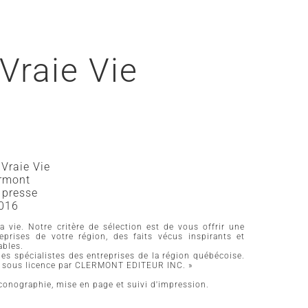
Vraie Vie
 Vraie Vie
ermont
n presse
2016
a vie. Notre critère de sélection est de vous offrir une
reprises de votre région, des faits vécus inspirants et
ables.
r les spécialistes des entreprises de la région québécoise.
blié sous licence par CLERMONT EDITEUR INC. »
 iconographie, mise en page et suivi d'impression.